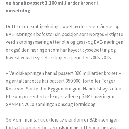
og har nå passert 1.100 milliarder kroner i
omsetning.
Dette er en kraftig økning i løpet av de senere årene, og
BAE-næringen befester sin posisjon som Norges viktigste
verdiskapingsnæring etter olje og gass- og BAE-næringen
er også den næringen som har høyest sysselsetting og
høyest vekst i sysselsettingen i perioden 2008-2018.
– Verdiskapningen har nå passert 380 milliarder kroner –
og antall ansette har passert 350.000, forteller Torger
Reve ved Senter for Byggenæringen, Handelshøyskolen
BI -som presenterte de nye tallene på BAE-næringen
SAMMEN2020-samlingen onsdag formiddag
Selv om man tar ut utleie av eiendom er BAE-næringen
fortsatt nummer to i verdiskapning, etter olje og gass.