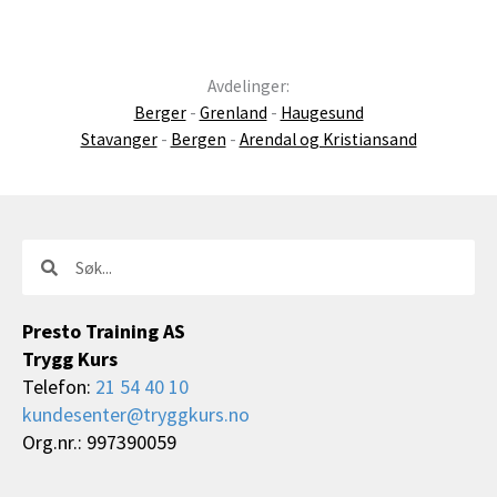
Avdelinger:
Berger
-
Grenland
-
Haugesund
Stavanger
-
Bergen
-
Arendal og Kristiansand
Søk
Søk
Presto Training AS
Trygg Kurs
Telefon:
21 54 40 10
kundesenter@tryggkurs.no
Org.nr.: 997390059