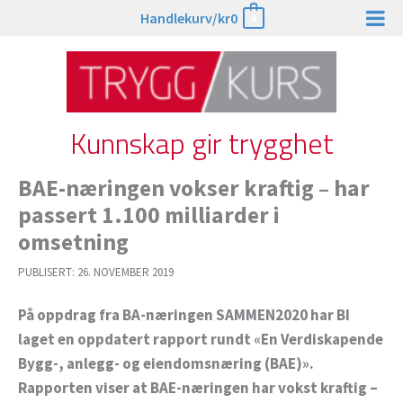
Hopp
Handlekurv/
kr
0
0
rett
til
innholdet
Kunnskap gir trygghet
BAE-næringen vokser kraftig – har
passert 1.100 milliarder i
omsetning
PUBLISERT:
26. NOVEMBER 2019
På oppdrag fra BA-næringen SAMMEN2020 har BI
laget en oppdatert rapport rundt «En Verdiskapende
Bygg-, anlegg- og eiendomsnæring (BAE)».
Rapporten viser at BAE-næringen har vokst kraftig –