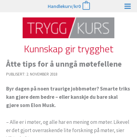
Hopp
Handlekurv/
kr
0
0
rett
til
innholdet
Kunnskap gir trygghet
Åtte tips for å unngå møtefellene
PUBLISERT:
2. NOVEMBER 2018
Byr dagen på noen traurige jobbmøter? Smarte triks
kan gjøre dem bedre – eller kanskje du bare skal
gjøre som Elon Musk.
– Alle er i møter, og alle har en mening om møter. Likevel
er det gjort overraskende lite forskning på møter, sier