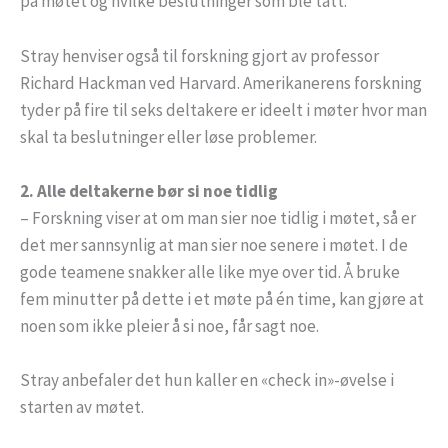
på møtet og hvilke beslutninger som ble tatt.
Stray henviser også til forskning gjort av professor
Richard Hackman ved Harvard. Amerikanerens forskning
tyder på fire til seks deltakere er ideelt i møter hvor man
skal ta beslutninger eller løse problemer.
2. Alle deltakerne bør si noe tidlig
– Forskning viser at om man sier noe tidlig i møtet, så er
det mer sannsynlig at man sier noe senere i møtet. I de
gode teamene snakker alle like mye over tid. Å bruke
fem minutter på dette i et møte på én time, kan gjøre at
noen som ikke pleier å si noe, får sagt noe.
Stray anbefaler det hun kaller en «check in»-øvelse i
starten av møtet.