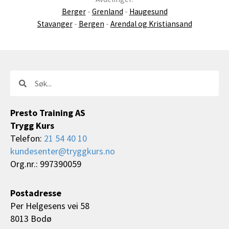
Berger
-
Grenland
-
Haugesund
Stavanger
-
Bergen
-
Arendal og Kristiansand
Søk
Søk
Presto Training AS
Trygg Kurs
Telefon:
21 54 40 10
kundesenter@tryggkurs.no
Org.nr.: 997390059
Postadresse
Per Helgesens vei 58
8013 Bodø