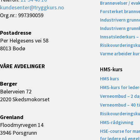
Brannøvelser / eva
kundesenter@tryggkurs.no
Forsterket brannv
Org.nr.: 997390059
Industrivern grunn
Industrivern grunn
Postadresse
Innsatslederkurs –
Per Helgesens vei 58
Risikovurderingsku
8013 Bodø
Varme arbeider kur
VÅRE AVDELINGER
HMS-kurs
HMS kurs
Berger
HMS-kurs for leder
Bølerveien 72
Verneombud – 2 da
2020 Skedsmokorset
Verneombud – 40 t
Risikovurderingsku
Grenland
HMS-rådgivning
Floodmyrvegen 14
HSE-course for ma
3946 Porsgrunn
for ledere på engel