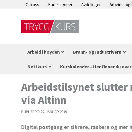
Hopp
Om oss
Kurskalender
Avdelinger
Arbeids- og
rett
til
innholdet
Arbeid i høyden
Brann- og Industrivern
Nettkurs
Kurskalender – Her finner du over
Arbeidstilsynet slutter 
via Altinn
PUBLISERT:
22. JANUAR 2019
Digital postgang er sikrere, raskere og mer 