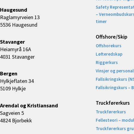
Safety Representat
Haugesund
– Verneombudskurs
Raglamyrveien 13
timer
5536 Haugesund
Offshore/Skip​
Stavanger
Offshorekurs
Heiamyrå 16A
Løfteredskap
4031 Stavanger
Riggerkurs
Vinsjer og personal
Bergen
Fallsikringskurs (N
Hylkjeflaten 34
Fallsikringskurs – 
5109 Hylkje
Truckførerkurs
Arendal og Kristiansand
Truckførerkurs
Sagveien 5
4824 Bjorbekk
Fellesteori – modul
Truckførerkurs gr