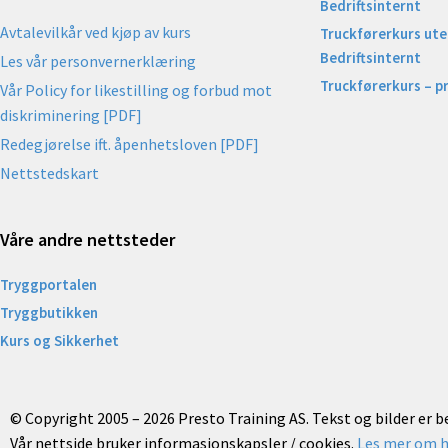
Bedriftsinternt
Avtalevilkår ved kjøp av kurs
Truckførerkurs uten
Bedriftsinternt
Les vår personvernerklæring
Truckførerkurs – p
Vår Policy for likestilling og forbud mot
diskriminering [PDF]
Redegjørelse ift. åpenhetsloven [PDF]
Nettstedskart
Våre andre nettsteder
Tryggportalen
Tryggbutikken
Kurs og Sikkerhet
© Copyright 2005 – 2026 Presto Training AS. Tekst og bilder er 
Vår nettside bruker informasjonskapsler / cookies.
Les mer om h