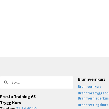
Brannvernkurs
Søk
Søk
Brannvernkurs
Brannforebyggende
Presto Training AS
Brannvernlederkur
Trygg Kurs
Branntettingskurs
Telefon:
21 54 40 10