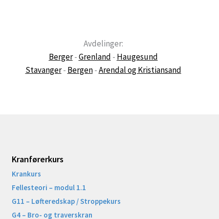
Avdelinger:
Berger
-
Grenland
-
Haugesund
Stavanger
-
Bergen
-
Arendal og Kristiansand
Kranførerkurs
Krankurs
Fellesteori – modul 1.1
G11 – Løfteredskap / Stroppekurs
G4 – Bro- og traverskran