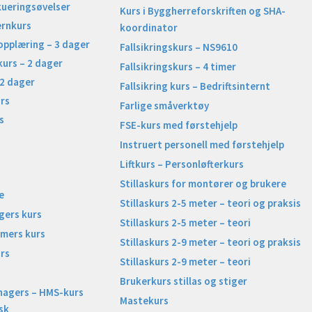
kueringsøvelser
Kurs i Byggherreforskriften og SHA-
ernkurs
koordinator
opplæring – 3 dager
Fallsikringskurs – NS9610
kurs – 2 dager
Fallsikringskurs – 4 timer
 2 dager
Fallsikring kurs – Bedriftsinternt
rs
Farlige småverktøy
s
FSE-kurs med førstehjelp
Instruert personell med førstehjelp
Liftkurs – Personløfterkurs
Stillaskurs for montører og brukere
e
Stillaskurs 2-5 meter – teori og praksis
gers kurs
Stillaskurs 2-5 meter – teori
imers kurs
Stillaskurs 2-9 meter – teori og praksis
rs
Stillaskurs 2-9 meter – teori
Brukerkurs stillas og stiger
nagers – HMS-kurs
Mastekurs
sk