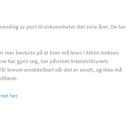
ending av post til virksomheter det siste året. De har
r mer bevisste på at brev må leses i Altinn-boksen.
e har gjort seg, har påvirket Arbeidstilsynets
 får brevet umiddelbart når det er sendt, og ikke må
ollheim.
ynet her.