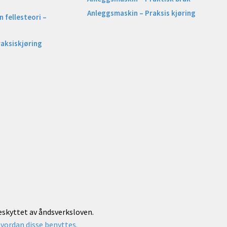
Anleggsmaskin – Praksis kjøring
 fellesteori –
raksiskjøring
beskyttet av åndsverksloven.
vordan disse benyttes.