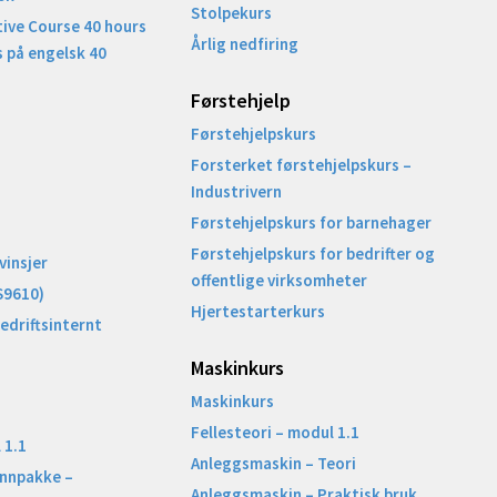
Stolpekurs
ive Course 40 hours
Årlig nedfiring
 på engelsk 40
Førstehjelp
Førstehjelpskurs
Forsterket førstehjelpskurs –
Industrivern
Førstehjelpskurs for barnehager
Førstehjelpskurs for bedrifter og
vinsjer
offentlige virksomheter
S9610)
Hjertestarterkurs
Bedriftsinternt
Maskinkurs
Maskinkurs
Fellesteori – modul 1.1
 1.1
Anleggsmaskin – Teori
unnpakke –
Anleggsmaskin – Praktisk bruk