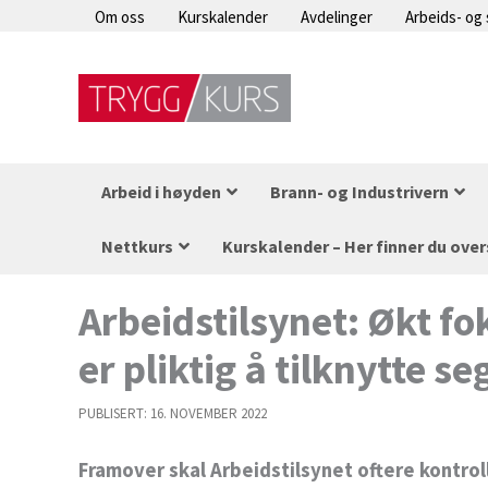
Hopp
Om oss
Kurskalender
Avdelinger
Arbeids- og
rett
til
innholdet
Arbeid i høyden
Brann- og Industrivern
Nettkurs
Kurskalender – Her finner du over
Arbeidstilsynet: Økt f
er pliktig å tilknytte s
PUBLISERT:
16. NOVEMBER 2022
Framover skal Arbeidstilsynet oftere kontrol