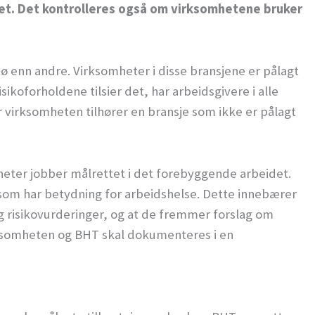
 det. Det kontrolleres også om virksomhetene bruker
ljø enn andre. Virksomheter i disse bransjene er pålagt
ikoforholdene tilsier det, har arbeidsgivere i alle
år virksomheten tilhører en bransje som ikke er pålagt
mheter jobber målrettet i det forebyggende arbeidet.
 som har betydning for arbeidshelse. Dette innebærer
og risikovurderinger, og at de fremmer forslag om
ksomheten og BHT skal dokumenteres i en