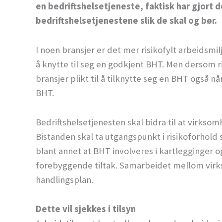
en bedriftshelsetjeneste, faktisk har gjort
bedriftshelsetjenestene slik de skal og bør.
I noen bransjer er det mer risikofylt arbeidsmi
å knytte til seg en godkjent BHT. Men dersom ris
bransjer plikt til å tilknytte seg en BHT også n
BHT.
Bedriftshelsetjenesten skal bidra til at virkso
Bistanden skal ta utgangspunkt i risikoforhold
blant annet at BHT involveres i kartlegginger 
forebyggende tiltak. Samarbeidet mellom vir
handlingsplan.
Dette vil sjekkes i tilsyn