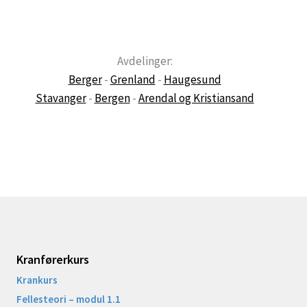
Avdelinger:
Berger
-
Grenland
-
Haugesund
Stavanger
-
Bergen
-
Arendal og Kristiansand
Kranførerkurs
Krankurs
Fellesteori – modul 1.1