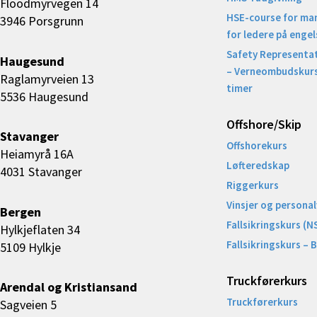
Floodmyrvegen 14
HSE-course for ma
3946 Porsgrunn
for ledere på engel
Safety Representat
Haugesund
– Verneombudskurs
Raglamyrveien 13
timer
5536 Haugesund
Offshore/Skip​
Stavanger
Offshorekurs
Heiamyrå 16A
Løfteredskap
4031 Stavanger
Riggerkurs
Vinsjer og personal
Bergen
Fallsikringskurs (N
Hylkjeflaten 34
Fallsikringskurs – 
5109 Hylkje
Truckførerkurs
Arendal og Kristiansand
Truckførerkurs
Sagveien 5