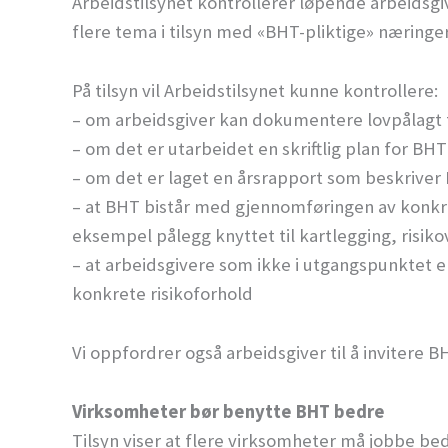
Arbeidstilsynet kontrollerer løpende arbeidsgi
flere tema i tilsyn med «BHT-pliktige» næringer
På tilsyn vil Arbeidstilsynet kunne kontrollere:
– om arbeidsgiver kan dokumentere lovpålagt t
– om det er utarbeidet en skriftlig plan for BH
– om det er laget en årsrapport som beskriver
– at BHT bistår med gjennomføringen av konkret
eksempel pålegg knyttet til kartlegging, risiko
– at arbeidsgivere som ikke i utgangspunktet e
konkrete risikoforhold
Vi oppfordrer også arbeidsgiver til å invitere B
Virksomheter bør benytte BHT bedre
Tilsyn viser at flere virksomheter må jobbe 