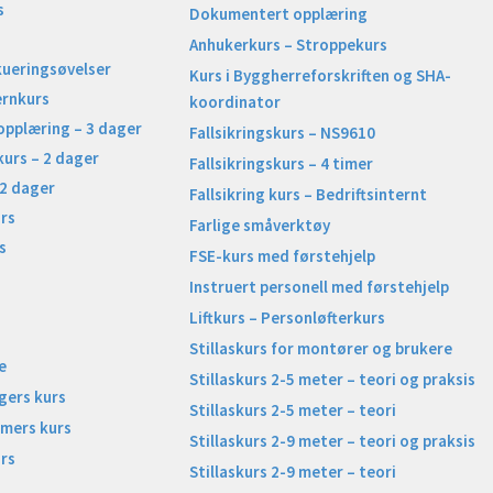
s
Dokumentert opplæring
Anhukerkurs – Stroppekurs
kueringsøvelser
Kurs i Byggherreforskriften og SHA-
ernkurs
koordinator
opplæring – 3 dager
Fallsikringskurs – NS9610
kurs – 2 dager
Fallsikringskurs – 4 timer
 2 dager
Fallsikring kurs – Bedriftsinternt
rs
Farlige småverktøy
s
FSE-kurs med førstehjelp
Instruert personell med førstehjelp
Liftkurs – Personløfterkurs
Stillaskurs for montører og brukere
e
Stillaskurs 2-5 meter – teori og praksis
gers kurs
Stillaskurs 2-5 meter – teori
imers kurs
Stillaskurs 2-9 meter – teori og praksis
rs
Stillaskurs 2-9 meter – teori