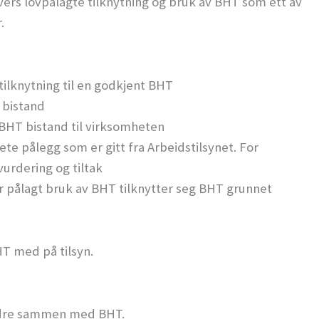
vers lovpålagte tilknytning og bruk av BHT som ett av
.
ilknytning til en godkjent BHT
T bistand
 BHT bistand til virksomheten
e pålegg som er gitt fra Arbeidstilsynet. For
vurdering og tiltak
r pålagt bruk av BHT tilknytter seg BHT grunnet
HT med på tilsyn.
bedre sammen med BHT.