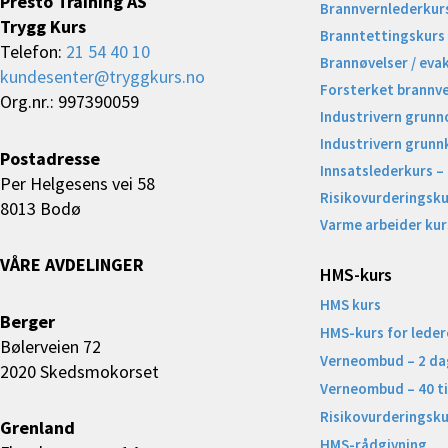
Presto Training AS
Brannvernlederkur
Trygg Kurs
Branntettingskurs
Telefon:
21 54 40 10
Brannøvelser / eva
kundesenter@tryggkurs.no
Forsterket brannv
Org.nr.: 997390059
Industrivern grunn
Industrivern grunn
Postadresse
Innsatslederkurs –
Per Helgesens vei 58
Risikovurderingsku
8013 Bodø
Varme arbeider kur
VÅRE AVDELINGER
HMS-kurs
HMS kurs
Berger
HMS-kurs for leder
Bølerveien 72
Verneombud – 2 da
2020 Skedsmokorset
Verneombud – 40 t
Risikovurderingsku
Grenland
HMS-rådgivning