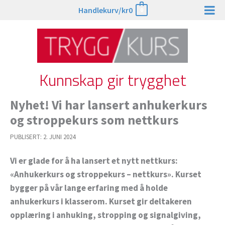
Hopp
Handlekurv/
kr
0
0
rett
til
innholdet
Kunnskap gir trygghet
Nyhet! Vi har lansert anhukerkurs
og stroppekurs som nettkurs
PUBLISERT:
2. JUNI 2024
Vi er glade for å ha lansert et nytt nettkurs:
«Anhukerkurs og stroppekurs – nettkurs». Kurset
bygger på vår lange erfaring med å holde
anhukerkurs i klasserom. Kurset gir deltakeren
opplæring i anhuking, stropping og signalgiving,