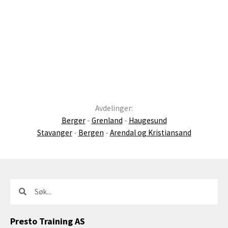
Avdelinger:
Berger
-
Grenland
-
Haugesund
Stavanger
-
Bergen
-
Arendal og Kristiansand
Søk
Søk
Presto Training AS