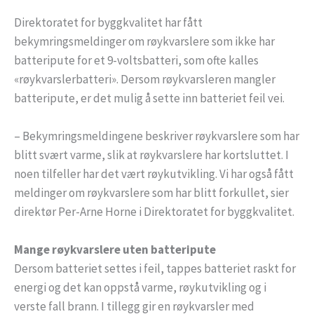
Direktoratet for byggkvalitet har fått
bekymringsmeldinger om røykvarslere som ikke har
batteripute for et 9-voltsbatteri, som ofte kalles
«røykvarslerbatteri». Dersom røykvarsleren mangler
batteripute, er det mulig å sette inn batteriet feil vei.
– Bekymringsmeldingene beskriver røykvarslere som har
blitt svært varme, slik at røykvarslere har kortsluttet. I
noen tilfeller har det vært røykutvikling. Vi har også fått
meldinger om røykvarslere som har blitt forkullet, sier
direktør Per-Arne Horne i Direktoratet for byggkvalitet.
Mange røykvarslere uten batteripute
Dersom batteriet settes i feil, tappes batteriet raskt for
energi og det kan oppstå varme, røykutvikling og i
verste fall brann. I tillegg gir en røykvarsler med