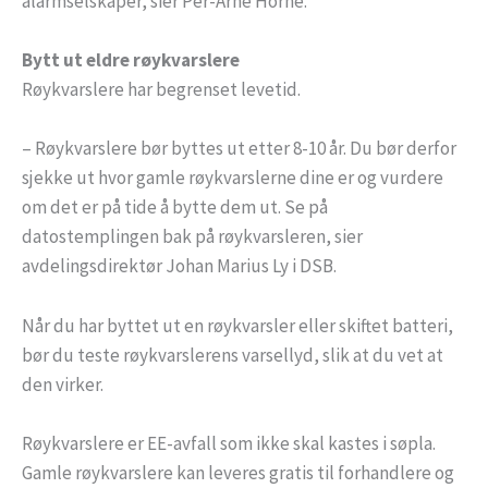
alarmselskaper, sier Per-Arne Horne.
Bytt ut eldre røykvarslere
Røykvarslere har begrenset levetid.
– Røykvarslere bør byttes ut etter 8-10 år. Du bør derfor
sjekke ut hvor gamle røykvarslerne dine er og vurdere
om det er på tide å bytte dem ut. Se på
datostemplingen bak på røykvarsleren, sier
avdelingsdirektør Johan Marius Ly i DSB.
Når du har byttet ut en røykvarsler eller skiftet batteri,
bør du teste røykvarslerens varsellyd, slik at du vet at
den virker.
Røykvarslere er EE-avfall som ikke skal kastes i søpla.
Gamle røykvarslere kan leveres gratis til forhandlere og