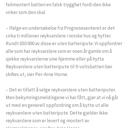
feilmontert batteri en falsk trygghet fordi den ikke
virker som den skal.
– Ifølge en undersøkelse fra Prognosesenteret er det
cirka ti millioner røykvarslere i norske hus og hytter.
Rundt 650 000 av disse er uten batteripute. Vi oppfordrer
alle som har røykvarslere som er noen år gamle om å
sjekke røykvarslerne sine hjemme eller på hytta.
Røykvarslere uten batteripute til 9-voltsbatteri bør
skiftes ut, sier Per-Arne Horne.
– Det er tillatt å selge røykvarslere uten batteriputer.
Men bekymringsmeldingene vi har fått, gjør at vi nå går
ut med en generell oppfordring om å bytte ut alle
røykvarslere uten batteripute. Dette gjelder ikke
røykvarslere som er levert og montert av