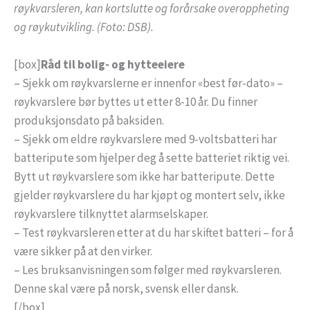
røykvarsleren, kan kortslutte og forårsake overoppheting
og røykutvikling. (Foto: DSB).
[box]
Råd til bolig- og hytteeiere
– Sjekk om røykvarslerne er innenfor «best før-dato» –
røykvarslere bør byttes ut etter 8-10 år. Du finner
produksjonsdato på baksiden.
– Sjekk om eldre røykvarslere med 9-voltsbatteri har
batteripute som hjelper deg å sette batteriet riktig vei.
Bytt ut røykvarslere som ikke har batteripute. Dette
gjelder røykvarslere du har kjøpt og montert selv, ikke
røykvarslere tilknyttet alarmselskaper.
– Test røykvarsleren etter at du har skiftet batteri – for å
være sikker på at den virker.
– Les bruksanvisningen som følger med røykvarsleren.
Denne skal være på norsk, svensk eller dansk.
[/box]