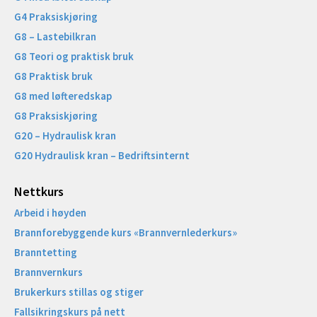
G4 Praksiskjøring
G8 – Lastebilkran
G8 Teori og praktisk bruk
G8 Praktisk bruk
G8 med løfteredskap
G8 Praksiskjøring
G20 – Hydraulisk kran
G20 Hydraulisk kran – Bedriftsinternt
Nettkurs
Arbeid i høyden
Brannforebyggende kurs «Brannvernlederkurs»
Branntetting
Brannvernkurs
Brukerkurs stillas og stiger
Fallsikringskurs på nett