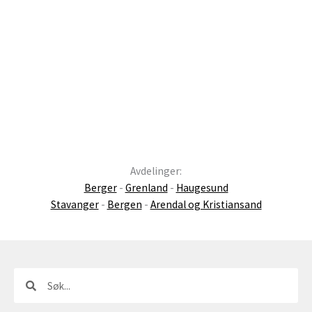
Avdelinger:
Berger
-
Grenland
-
Haugesund
Stavanger
-
Bergen
-
Arendal og Kristiansand
Søk
Søk