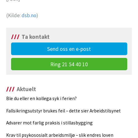
(Kilde:
dsb.no
)
Ta kontakt
Send oss en e-post
Ring 21 54 40 10
Aktuelt
Ble du eller en kollega syk i ferien?
Fallsikringsutstyr brukes feil – dette sier Arbeidstilsynet
Advarer mot farlig praksis i stillasbygging
Krav til psykososialt arbeidsmiljø – slik endres loven