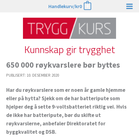
Hopp
Handlekurv/
kr
0
0
rett
til
innholdet
Kunnskap gir trygghet
650 000 røykvarslere bør byttes
PUBLISERT:
10. DESEMBER 2020
Har du røykvarslere som er noen år gamle hjemme
eller på hytta? Sjekk om de har batteripute som
hjelper deg å sette 9-voltsbatteriet riktig vei. Hvis
de ikke har batteripute, bør du skifte ut
røykvarslerne, anbefaler Direktoratet for
byggkvalitet og DSB.