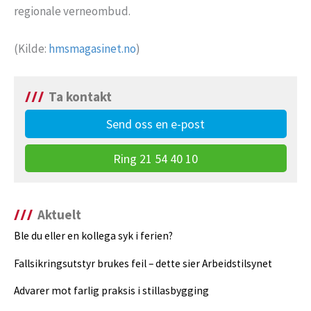
regionale verneombud.
(Kilde:
hmsmagasinet.no
)
Ta kontakt
Send oss en e-post
Ring 21 54 40 10
Aktuelt
Ble du eller en kollega syk i ferien?
Fallsikringsutstyr brukes feil – dette sier Arbeidstilsynet
Advarer mot farlig praksis i stillasbygging