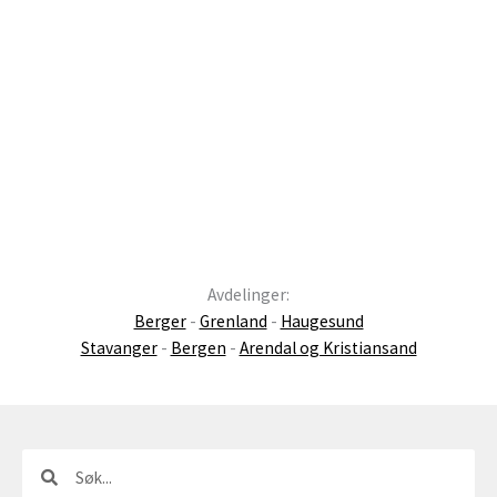
Avdelinger:
Berger
-
Grenland
-
Haugesund
Stavanger
-
Bergen
-
Arendal og Kristiansand
Søk
Søk