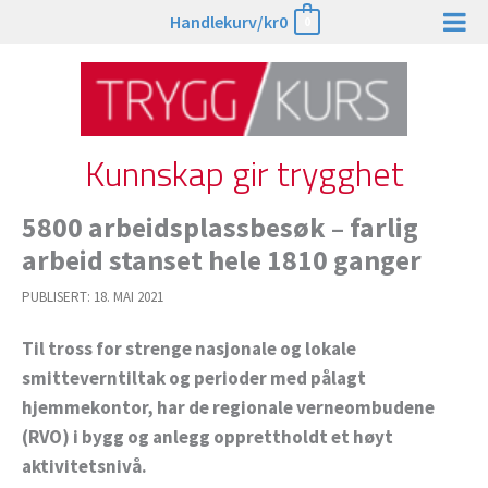
Hopp
Handlekurv/
kr
0
0
rett
til
innholdet
Kunnskap gir trygghet
5800 arbeidsplassbesøk – farlig
arbeid stanset hele 1810 ganger
PUBLISERT:
18. MAI 2021
Til tross for strenge nasjonale og lokale
smitteverntiltak og perioder med pålagt
hjemmekontor, har de regionale verneombudene
(RVO) i bygg og anlegg opprettholdt et høyt
aktivitetsnivå.