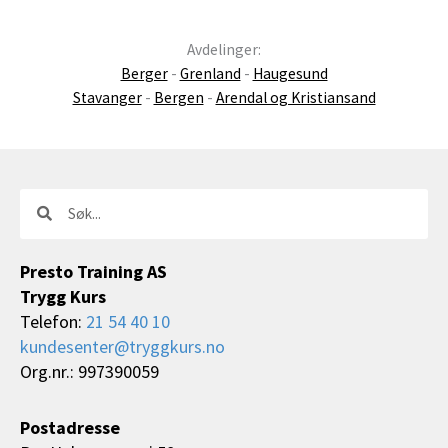
Avdelinger:
Berger
-
Grenland
-
Haugesund
Stavanger
-
Bergen
-
Arendal og Kristiansand
Søk
Søk
Presto Training AS
Trygg Kurs
Telefon:
21 54 40 10
kundesenter@tryggkurs.no
Org.nr.: 997390059
Postadresse