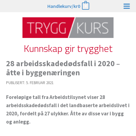
Hopp
Handlekurv/
kr
0
0
rett
til
innholdet
Kunnskap gir trygghet
28 arbeidsskadedødsfall i 2020 –
åtte i byggenæringen
PUBLISERT:
5. FEBRUAR 2021
Foreløpige tall fra Arbeidstilsynet viser 28
arbeidsskadedødsfall i det landbaserte arbeidslivet i
2020, fordelt på 27 ulykker. Åtte av disse var i bygg
og anlegg.