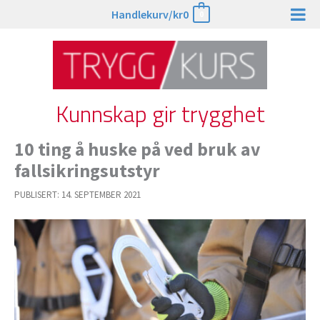
Hopp
Handlekurv/
kr
0
0
rett
til
innholdet
Kunnskap gir trygghet
10 ting å huske på ved bruk av
fallsikringsutstyr
PUBLISERT:
14. SEPTEMBER 2021