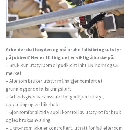
Arbeider du i høyden og må bruke fallsikringsutstyr
på jobben? Her er 10 ting det er viktig å huske på:
– Bruk kun utstyr som er godkjent ihht EN-norm og CE-
merket
– Alle som bruker utstyr må ha gjennomført et
grunnleggende fallsikringskurs
– Arbeidsgiver har ansvaret for godkjent utstyr,
opplæring og vedlikehold
– Gjennomfør alltid visuell kontroll av utstyret før bruk
og les bruksanvisning
– Utstyr som ikke er kontrollert, utsatt for fall eller som