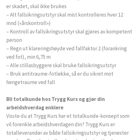
er skadet, skal ikke brukes
– Alt fallsikringsutstyr skal mist kontrolleres hver 12
mnd («årskontroll»)
– Kontroll av fallsikringsutstyr skal gjøres av kompetent
person
– Regn ut klareringshøyde ved fallfaktor 2 (forankring
ved fot), min 6,75 m
– Alle stillasbyggere skal bruke fallsikringsutstyr
– Bruk antitraume-fotløkke, så er du sikret mot
hengetraume ved fall
Bli totalkunde hos Trygg Kurs og gjør din
arbeidshverdag enklere
Visste du at Trygg Kurs har et totalkunde-konsept som
vil forenkle arbeidshverdagen din? Trygg Kurs er
totalleverandør av både fallsikringsutstyr og tjenester