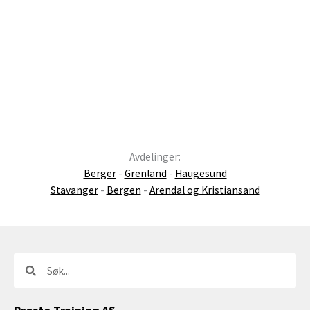
Avdelinger:
Berger
-
Grenland
-
Haugesund
Stavanger
-
Bergen
-
Arendal og Kristiansand
Søk
Søk