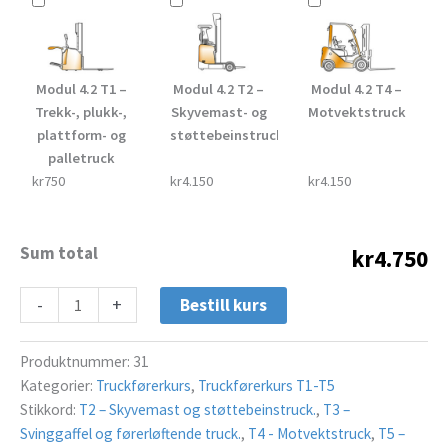
Modul 4.2 T1 –
Modul 4.2 T2 –
Modul 4.2 T4 –
Trekk-, plukk-,
Skyvemast- og
Motvektstruck
plattform- og
støttebeinstruck
palletruck
kr750
kr4.150
kr4.150
Sum total
kr4.750
-
+
Bestill kurs
Produktnummer:
31
Kategorier:
Truckførerkurs
,
Truckførerkurs T1-T5
Stikkord:
T2 – Skyvemast og støttebeinstruck.
,
T3 –
Svinggaffel og førerløftende truck.
,
T4 - Motvektstruck
,
T5 –