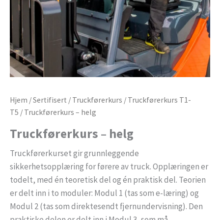
Hjem
/
Sertifisert
/
Truckførerkurs
/
Truckførerkurs T1-
T5
/ Truckførerkurs – helg
Truckførerkurs – helg
Truckførerkurset gir grunnleggende
sikkerhetsopplæring for førere av truck. Opplæringen er
todelt, med én teoretisk del og én praktisk del. Teorien
er delt inn i to moduler: Modul 1 (tas som e-læring) og
Modul 2 (tas som direktesendt fjernundervisning). Den
praktiske delen er delt inn i Modul 3, som må