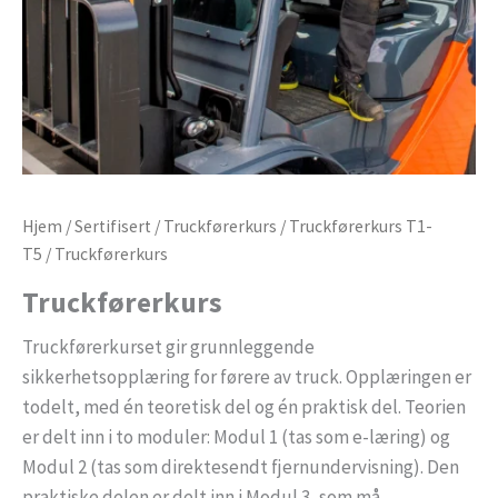
Hjem
/
Sertifisert
/
Truckførerkurs
/
Truckførerkurs T1-
T5
/ Truckførerkurs
Truckførerkurs
Truckførerkurset gir grunnleggende
sikkerhetsopplæring for førere av truck. Opplæringen er
todelt, med én teoretisk del og én praktisk del. Teorien
er delt inn i to moduler: Modul 1 (tas som e-læring) og
Modul 2 (tas som direktesendt fjernundervisning). Den
praktiske delen er delt inn i Modul 3, som må