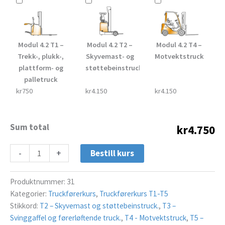
Modul 4.2 T1 –
Modul 4.2 T2 –
Modul 4.2 T4 –
Trekk-, plukk-,
Skyvemast- og
Motvektstruck
plattform- og
støttebeinstruck
palletruck
kr750
kr4.150
kr4.150
Sum total
kr4.750
-
+
Bestill kurs
Produktnummer:
31
Kategorier:
Truckførerkurs
,
Truckførerkurs T1-T5
Stikkord:
T2 – Skyvemast og støttebeinstruck.
,
T3 –
Svinggaffel og førerløftende truck.
,
T4 - Motvektstruck
,
T5 –