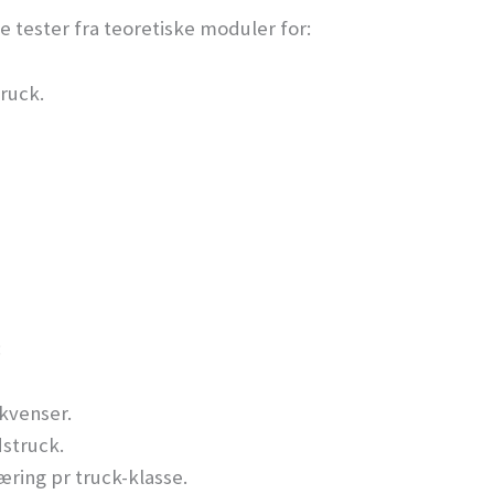
e tester fra teoretiske moduler for:
truck.
:
kvenser.
dstruck.
ring pr truck-klasse.