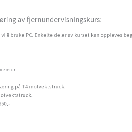
øring av fjernundervisningskurs:
 vi å bruke PC. Enkelte deler av kurset kan oppleves beg
venser.
læring på T4 motvektstruck.
motvektstruck.
650,-