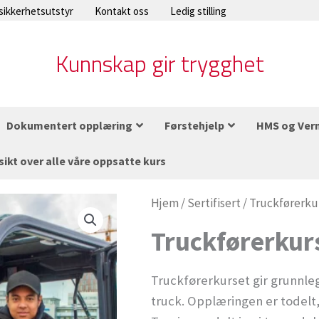
 sikkerhetsutstyr
Kontakt oss
Ledig stilling
Kunnskap gir trygghet
Dokumentert opplæring
Førstehjelp
HMS og Ver
sikt over alle våre oppsatte kurs
Truckførerkurs
Hjem
/
Sertifisert
/
Truckførerku
antall
Truckførerkur
Truckførerkurset gir grunnle
truck. Opplæringen er todelt,