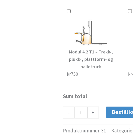
Modul 4.2 T1 – Trekk-,
plukk-, plattform- og
palletruck
kr750
kr
Sum total
Bestill k
-
+
Produktnummer:
31
Kategorie