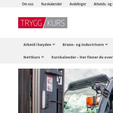
Hopp
Om oss
Kurskalender
Avdelinger
Arbeids- og
rett
til
innholdet
Arbeid i høyden
Brann- og Industrivern
Nettkurs
Kurskalender – Her finner du over