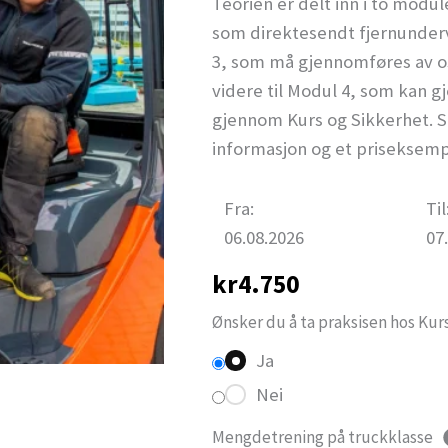
Teorien er delt inn i to modul
som direktesendt fjernundervi
3, som må gjennomføres av o
videre til Modul 4, som kan 
gjennom Kurs og Sikkerhet. S
informasjon og et priseksemp
Fra:
Til
06.08.2026
07
kr
4.750
Ønsker du å ta praksisen hos Kur
Ja
Nei
Mengdetrening på truckklasse