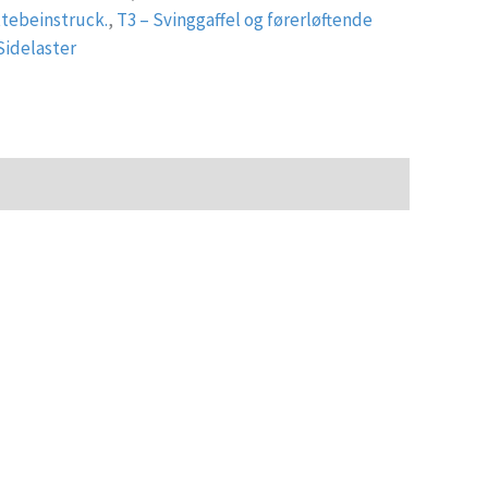
ttebeinstruck.
,
T3 – Svinggaffel og førerløftende
Sidelaster