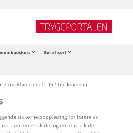
neombudskurs
Sertifisert
rs
/
Truckførerkurs T1-T5
/ Truckførerkurs
s
ggende sikkerhetsopplæring for førere av
 med én teoretisk del og én praktisk del.