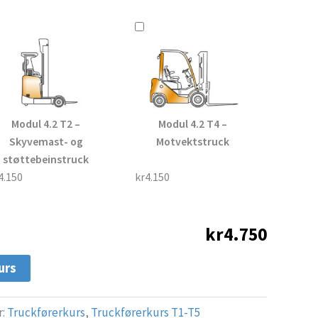
Modul 4.2 T2 –
Modul 4.2 T4 –
Skyvemast- og
Motvektstruck
støttebeinstruck
4.150
kr4.150
kr4.750
urs
r:
Truckførerkurs
,
Truckførerkurs T1-T5