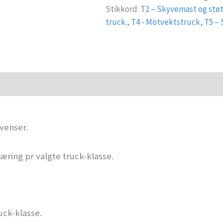
Stikkord:
T2 – Skyvemast og stø
truck.
,
T4 - Motvektstruck
,
T5 – 
venser.
ring pr valgte truck-klasse.
uck-klasse.