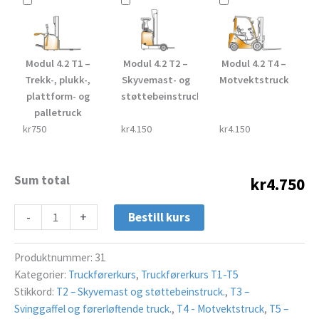
Modul 4.2 T1 –
Modul 4.2 T2 –
Modul 4.2 T4 –
Trekk-, plukk-,
Skyvemast- og
Motvektstruck
plattform- og
støttebeinstruck
palletruck
kr750
kr4.150
kr4.150
Sum total
kr4.750
-
+
Bestill kurs
Produktnummer:
31
Kategorier:
Truckførerkurs
,
Truckførerkurs T1-T5
Stikkord:
T2 – Skyvemast og støttebeinstruck.
,
T3 –
Svinggaffel og førerløftende truck.
,
T4 - Motvektstruck
,
T5 –