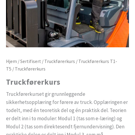
Hjem
/
Sertifisert
/
Truckførerkurs
/
Truckførerkurs T1-
T5
/ Truckførerkurs
Truckførerkurs
Truckførerkurset gir grunnleggende
sikkerhetsopplæring for førere av truck. Opplæringen er
todelt, med én teoretisk del og én praktisk del. Teorien
er delt inn i to moduler: Modul 1 (tas som e-læring) og
Modul 2 (tas som direktesendt fjernundervisning). Den
praktiske delen er delt inn i Modul 3, som må