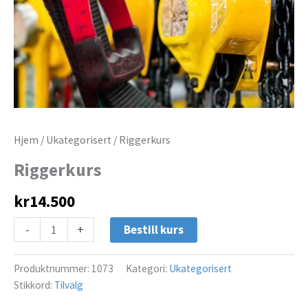
Hjem
/
Ukategorisert
/ Riggerkurs
Riggerkurs
kr
14.500
-
+
Bestill kurs
Produktnummer:
1073
Kategori:
Ukategorisert
Stikkord:
Tilvalg