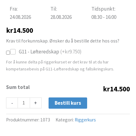
Fra:
Til:
Tidspunkt:
24.08.2026
28.08.2026
08:30 - 16:00
kr
14.500
Krav til forkunnskap. Ønsker du å bestille dette hos oss?
G11 - Løfteredskap
(+
kr
9.750
)
For å kunne delta på riggerkurset er det krav til at du har
kompetansebevis på G11-Løfteredskap og fallsikringskurs.
Sum total
kr14.500
-
+
Bestill kurs
Produktnummer:
1073
Kategori:
Riggerkurs