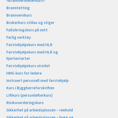
«Brannvernlederkurs»
Branntetting
Brannvernkurs
Brukerkurs stillas og stiger
Fallsikringskurs på nett
Farlig verktøy
Førstehjelpskurs med HLR
Førstehjelpskurs med HLR og
hjertestarter
Førstehjelpskurs utvidet
HMS-kurs for ledere
Instruert personell med førstehjelp
Kurs i Byggherreforskriften
Liftkurs (personløfterkurs)
Risikovurderingskurs
Sikkerhet på arbeidsplassen – renhold
Sikkerhet på arbeidsplassen – bygg og