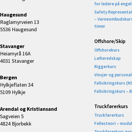
for ledere på engel
Safety Representat
Haugesund
– Verneombudskurs
Raglamyrveien 13
timer
5536 Haugesund
Offshore/Skip​
Stavanger
Offshorekurs
Heiamyrå 16A
Løfteredskap
4031 Stavanger
Riggerkurs
Vinsjer og personal
Bergen
Fallsikringskurs (N
Hylkjeflaten 34
Fallsikringskurs – 
5109 Hylkje
Truckførerkurs
Arendal og Kristiansand
Truckførerkurs
Sagveien 5
4824 Bjorbekk
Fellesteori – modul
Truckførerkurs gr