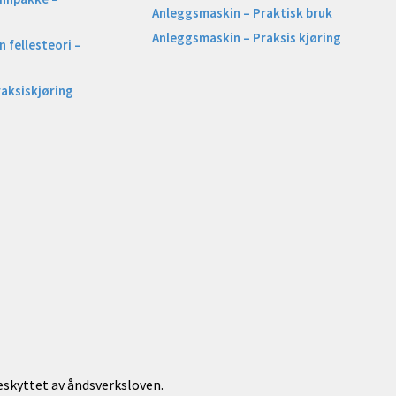
Anleggsmaskin – Praktisk bruk
Anleggsmaskin – Praksis kjøring
 fellesteori –
raksiskjøring
beskyttet av åndsverksloven.