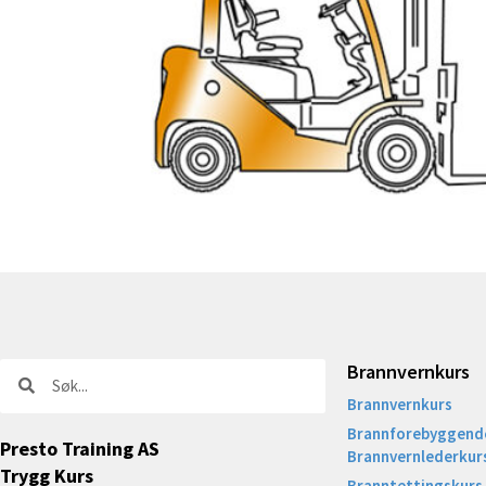
Brannvernkurs
Søk
Søk
Brannvernkurs
Brannforebyggende
Presto Training AS
Brannvernlederkur
Trygg Kurs
Branntettingskurs