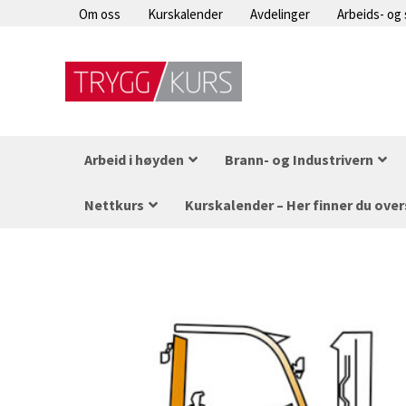
Hopp
Om oss
Kurskalender
Avdelinger
Arbeids- og
rett
til
innholdet
Arbeid i høyden
Brann- og Industrivern
Nettkurs
Kurskalender – Her finner du over