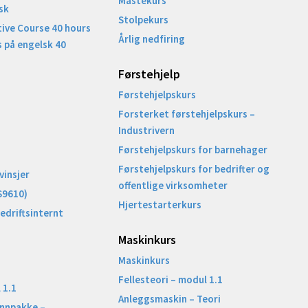
Mastekurs
sk
Stolpekurs
ive Course 40 hours
Årlig nedfiring
 på engelsk 40
Førstehjelp
Førstehjelpskurs
Forsterket førstehjelpskurs –
Industrivern
Førstehjelpskurs for barnehager
Førstehjelpskurs for bedrifter og
vinsjer
offentlige virksomheter
S9610)
Hjertestarterkurs
Bedriftsinternt
Maskinkurs
Maskinkurs
Fellesteori – modul 1.1
 1.1
Anleggsmaskin – Teori
unnpakke –