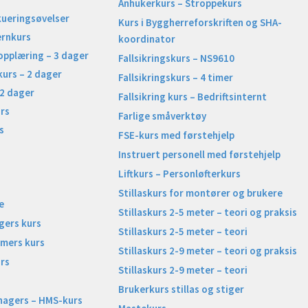
Anhukerkurs – Stroppekurs
kueringsøvelser
Kurs i Byggherreforskriften og SHA-
ernkurs
koordinator
opplæring – 3 dager
Fallsikringskurs – NS9610
kurs – 2 dager
Fallsikringskurs – 4 timer
 2 dager
Fallsikring kurs – Bedriftsinternt
rs
Farlige småverktøy
s
FSE-kurs med førstehjelp
Instruert personell med førstehjelp
Liftkurs – Personløfterkurs
Stillaskurs for montører og brukere
e
Stillaskurs 2-5 meter – teori og praksis
gers kurs
Stillaskurs 2-5 meter – teori
imers kurs
Stillaskurs 2-9 meter – teori og praksis
rs
Stillaskurs 2-9 meter – teori
Brukerkurs stillas og stiger
nagers – HMS-kurs