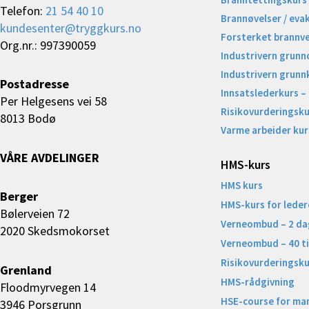
Telefon:
21 54 40 10
Brannøvelser / eva
kundesenter@tryggkurs.no
Forsterket brannv
Org.nr.: 997390059
Industrivern grunn
Industrivern grunn
Postadresse
Innsatslederkurs –
Per Helgesens vei 58
Risikovurderingsku
8013 Bodø
Varme arbeider kur
VÅRE AVDELINGER
HMS-kurs
HMS kurs
Berger
HMS-kurs for leder
Bølerveien 72
Verneombud – 2 da
2020 Skedsmokorset
Verneombud – 40 t
Risikovurderingsku
Grenland
HMS-rådgivning
Floodmyrvegen 14
HSE-course for ma
3946 Porsgrunn