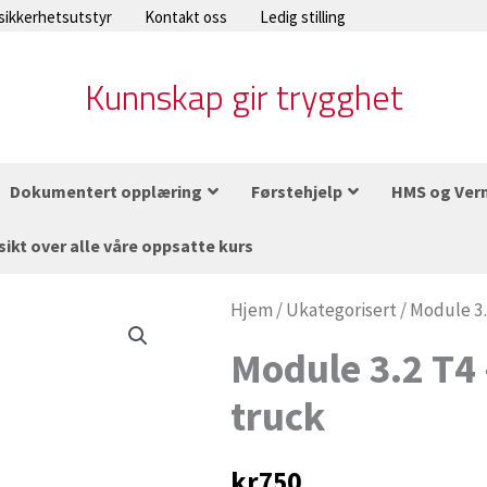
 sikkerhetsutstyr
Kontakt oss
Ledig stilling
Kunnskap gir trygghet
Dokumentert opplæring
Førstehjelp
HMS og Ver
sikt over alle våre oppsatte kurs
Module
Hjem
/
Ukategorisert
/ Module 3
3.2
Module 3.2 T4
T4
truck
–
Counterbalanced
truck
kr
750