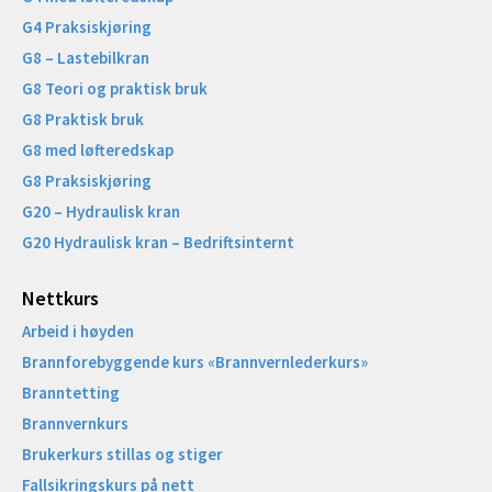
G4 Praksiskjøring
G8 – Lastebilkran
G8 Teori og praktisk bruk
G8 Praktisk bruk
G8 med løfteredskap
G8 Praksiskjøring
G20 – Hydraulisk kran
G20 Hydraulisk kran – Bedriftsinternt
Nettkurs
Arbeid i høyden
Brannforebyggende kurs «Brannvernlederkurs»
Branntetting
Brannvernkurs
Brukerkurs stillas og stiger
Fallsikringskurs på nett