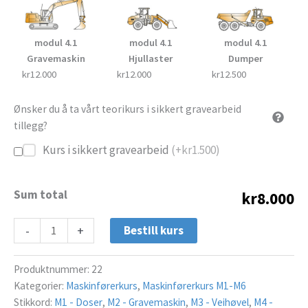
modul 4.1
modul 4.1
modul 4.1
Gravemaskin
Hjullaster
Dumper
kr12.000
kr12.000
kr12.500
Ønsker du å ta vårt teorikurs i sikkert gravearbeid
tillegg?
Kurs i sikkert gravearbeid
(+
kr
1.500
)
Sum total
kr8.000
-
+
Bestill kurs
Produktnummer:
22
Kategorier:
Maskinførerkurs
,
Maskinførerkurs M1-M6
Stikkord:
M1 - Doser
,
M2 - Gravemaskin
,
M3 - Veihøvel
,
M4 -