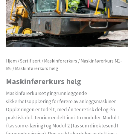
Hjem
/
Sertifisert
/
Maskinførerkurs
/
Maskinførerkurs M1-
M6
/ Maskinførerkurs helg
Maskinførerkurs helg
Maskinførerkurset gir grunnleggende
sikkerhetsopplæring for førere av anleggsmaskiner.
Opplæringen er todelt, med én teoretisk del og én
praktisk del. Teorien er delt inn i to moduler: Modul 1
(tas som e-læring) og Modul 2 (tas som direktesendt
fjernundervisning). Den praktiske delen er delt inn i