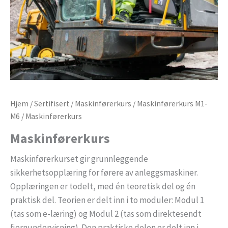
Hjem
/
Sertifisert
/
Maskinførerkurs
/
Maskinførerkurs M1-
M6
/ Maskinførerkurs
Maskinførerkurs
Maskinførerkurset gir grunnleggende
sikkerhetsopplæring for førere av anleggsmaskiner.
Opplæringen er todelt, med én teoretisk del og én
praktisk del. Teorien er delt inn i to moduler: Modul 1
(tas som e-læring) og Modul 2 (tas som direktesendt
fjernundervisning). Den praktiske delen er delt inn i