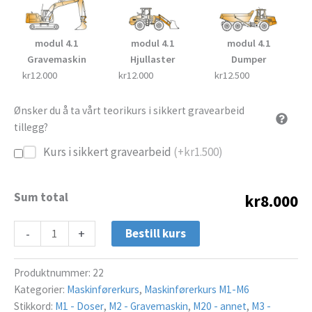
modul 4.1
modul 4.1
modul 4.1
Gravemaskin
Hjullaster
Dumper
kr12.000
kr12.000
kr12.500
Ønsker du å ta vårt teorikurs i sikkert gravearbeid
tillegg?
Kurs i sikkert gravearbeid
(+
kr
1.500
)
Sum total
kr8.000
-
+
Bestill kurs
Produktnummer:
22
Kategorier:
Maskinførerkurs
,
Maskinførerkurs M1-M6
Stikkord:
M1 - Doser
,
M2 - Gravemaskin
,
M20 - annet
,
M3 -