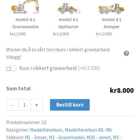
modul 4.1
modul 4.1
modul 4.1
Gravemaskin
Hjullaster
Dumper
kr12.000
kr12.000
kr12.500
Ønsker du å ta vårt teorikurs i sikkert gravearbeid
tillegg?
Kurs i sikkert gravearbeid
(+
kr
1.500
)
Sum total
kr8.000
-
+
Bestill kurs
Produktnummer:
22
Kategorier:
Maskinførerkurs
,
Maskinførerkurs M1-M6
Stikkord:
M1 - Doser
,
M2 - Gravemaskin
,
M20 - annet
,
M3 -