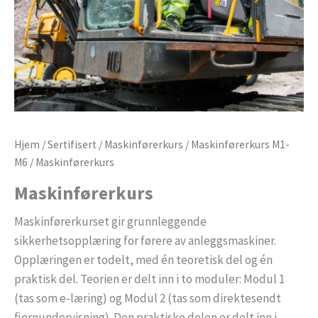
Hjem
/
Sertifisert
/
Maskinførerkurs
/
Maskinførerkurs M1-
M6
/ Maskinførerkurs
Maskinførerkurs
Maskinførerkurset gir grunnleggende
sikkerhetsopplæring for førere av anleggsmaskiner.
Opplæringen er todelt, med én teoretisk del og én
praktisk del. Teorien er delt inn i to moduler: Modul 1
(tas som e-læring) og Modul 2 (tas som direktesendt
fjernundervisning). Den praktiske delen er delt inn i