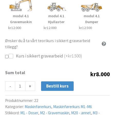
modul 4.1
modul 4.1
modul 4.1
Gravemaskin
Hjullaster
Dumper
kr12.000
kr12.000
kr12.500
Ønsker du å ta vårt teorikurs i sikkert gravearbeid
tillegg?
Kurs i sikkert gravearbeid
(+
kr
1.500
)
Sum total
kr8.000
-
+
Bestill kurs
Produktnummer:
22
Kategorier:
Maskinførerkurs
,
Maskinførerkurs M1-M6
Stikkord:
M1 - Doser
,
M2 - Gravemaskin
,
M20 - annet
,
M3 -