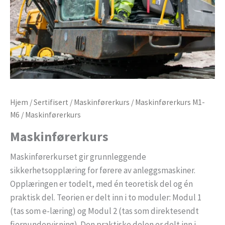
Hjem
/
Sertifisert
/
Maskinførerkurs
/
Maskinførerkurs M1-
M6
/ Maskinførerkurs
Maskinførerkurs
Maskinførerkurset gir grunnleggende
sikkerhetsopplæring for førere av anleggsmaskiner.
Opplæringen er todelt, med én teoretisk del og én
praktisk del. Teorien er delt inn i to moduler: Modul 1
(tas som e-læring) og Modul 2 (tas som direktesendt
fjernundervisning). Den praktiske delen er delt inn i