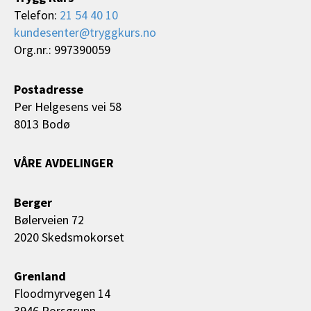
Telefon:
21 54 40 10
kundesenter@tryggkurs.no
Org.nr.: 997390059
Postadresse
Per Helgesens vei 58
8013 Bodø
VÅRE AVDELINGER
Berger
Bølerveien 72
2020 Skedsmokorset
Grenland
Floodmyrvegen 14
3946 Porsgrunn