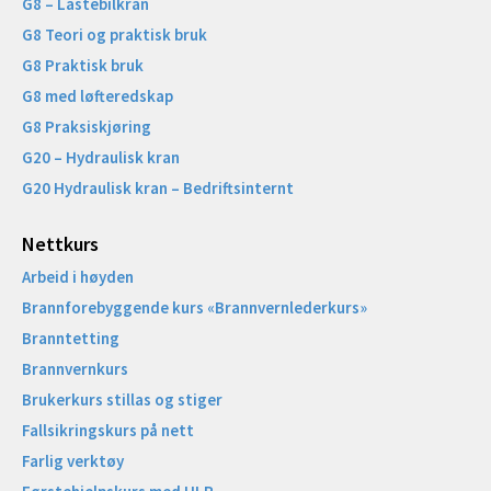
G8 – Lastebilkran
G8 Teori og praktisk bruk
G8 Praktisk bruk
G8 med løfteredskap
G8 Praksiskjøring
G20 – Hydraulisk kran
G20 Hydraulisk kran – Bedriftsinternt
Nettkurs
Arbeid i høyden
Brannforebyggende kurs «Brannvernlederkurs»
Branntetting
Brannvernkurs
Brukerkurs stillas og stiger
Fallsikringskurs på nett
Farlig verktøy